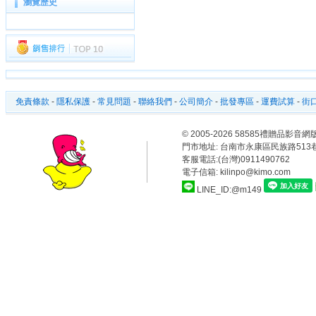
瀏覽歷史
免責條款
-
隱私保護
-
常見問題
-
聯絡我們
-
公司簡介
-
批發專區
-
運費試算
-
街口
© 2005-2026 58585禮贈品
門市地址:
台南市永康區民族路513巷
客服電話:(台灣)0911490762
電子信箱: kilinpo@kimo.com
LINE_ID:@m149