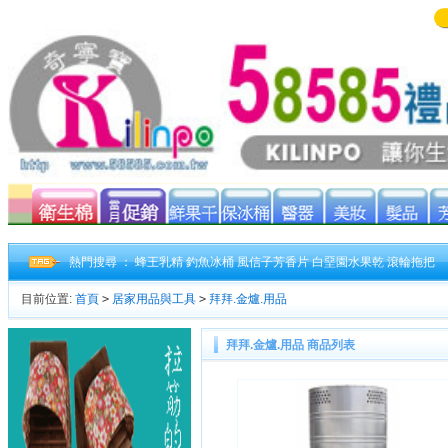
熱門搜尋 ：
蜂王乳精
釣魚冰桶
風信子芳香片
白堊園水果乾
滾輪拖把
目前位置:
首頁
>
居家用品與工具
>
拜拜.金爐.用品
拜拜.金爐.用品 商品列表