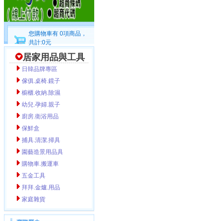
您購物車有 0項商品，
共計:0元
居家用品與工具
日韓品牌專區
傢俱.桌椅.鏡子
櫥櫃.收納.除濕
幼兒.孕婦.親子
廚房.衛浴用品
保鮮盒
捕具.清潔.掃具
園藝造景用品具
購物車.搬運車
五金工具
拜拜.金爐.用品
家庭雜貨