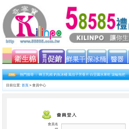
熱門搜尋 ：
蜂王乳精
釣魚冰桶
風信子芳香片
白堊園水果乾
滾輪拖把
目前位置:
首頁
>
會員中心
會員名