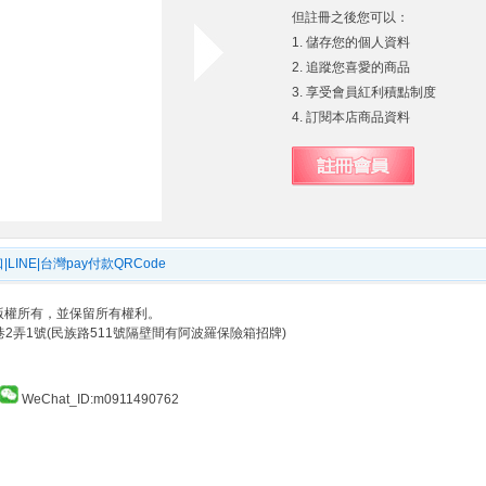
但註冊之後您可以：
1. 儲存您的個人資料
2. 追蹤您喜愛的商品
3. 享受會員紅利積點制度
4. 訂閱本店商品資料
|LINE|台灣pay付款QRCode
影音網版權所有，並保留所有權利。
2弄1號(民族路511號隔壁間有阿波羅保險箱招牌)
WeChat_ID:m0911490762