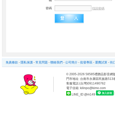
稱
密碼
找回密碼
免責條款
-
隱私保護
-
常見問題
-
聯絡我們
-
公司簡介
-
批發專區
-
運費試算
-
街口
© 2005-2026 58585禮贈品
門市地址:
台南市永康區民族路513巷
客服電話:(台灣)0911490762
電子信箱: kilinpo@kimo.com
LINE_ID:@m149