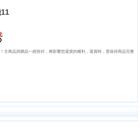
機11
元
)》
裝！主商品與贈品一經拆封，將影響您退貨的權利，退貨時，需保持商品完整