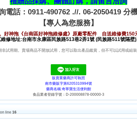
禮贈品採購、團體訂購，請留言洽詢
電話：0911-490762 .//. 06-2050419 分
【專人為您服務】
。好神拖《台南區好神拖維修處》原廠零配件 自送維修費150
維修地址:台南市永康區民族路513巷2弄1號 (民族路511號隔壁
期非試用期。賣場商品不開放試用，您可以取出產品鑑賞，但不可以試用或組
販賣業藥商許可執照
南市藥販字第6205310994號
藥商名稱:奇寧寶生活便利館
食品業者登錄字號：D-200008878-00000-3
on line
16