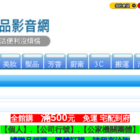
滿
500
全館購
元 免運 宅配到府
【個人】.【公司行號】.【公家機關團體】