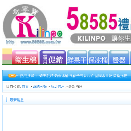
熱門搜尋 ：
蜂王乳精
釣魚冰桶
風信子芳香片
白堊園水果乾
滾輪拖把
目前位置:
首頁
>
系統分類
>
商店信息
>
最新消息
最新消息