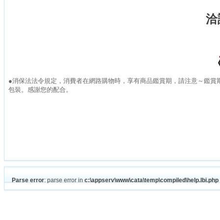
洽詢
《
●消保法法令規定，消費者在網路購物時，享有商品鑑賞期，請注意～鑑賞
包裝。感謝您的配合。
Parse error
: parse error in
c:\appserv\www\cata\temp\compiled\help.lbi.php