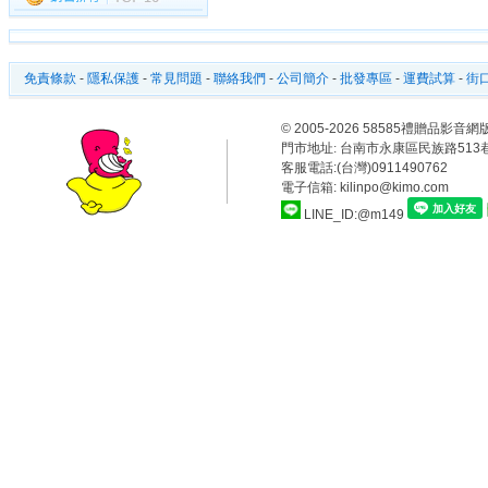
免責條款
-
隱私保護
-
常見問題
-
聯絡我們
-
公司簡介
-
批發專區
-
運費試算
-
街口
© 2005-2026 58585禮贈品
門市地址:
台南市永康區民族路513巷
客服電話:(台灣)0911490762
電子信箱: kilinpo@kimo.com
LINE_ID:@m149