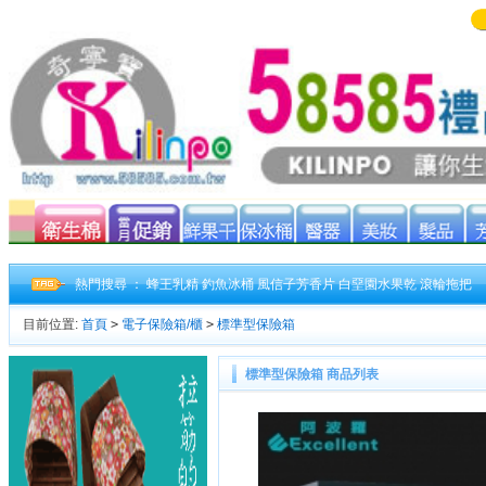
熱門搜尋 ：
蜂王乳精
釣魚冰桶
風信子芳香片
白堊園水果乾
滾輪拖把
目前位置:
首頁
>
電子保險箱/櫃
>
標準型保險箱
標準型保險箱 商品列表