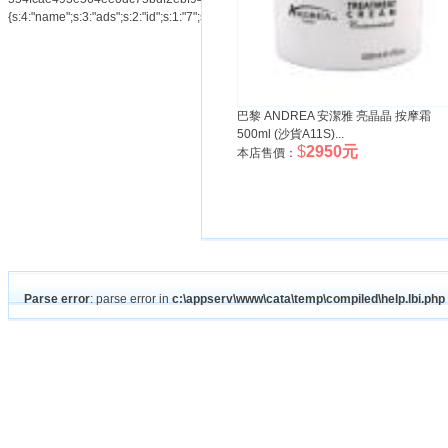
{s:4:"name";s:3:"ads";s:2:"id";s:1:"7";s:3:"num";s:1:"1";}554fcae493e564ee0dc75
巴黎 ANDREA 安潔雅 亮晶晶 按摩霜
500ml (沙貨A11S)...
$
2950元
本店售價：
Parse error
: parse error in
c:\appserv\www\cata\temp\compiled\help.lbi.php