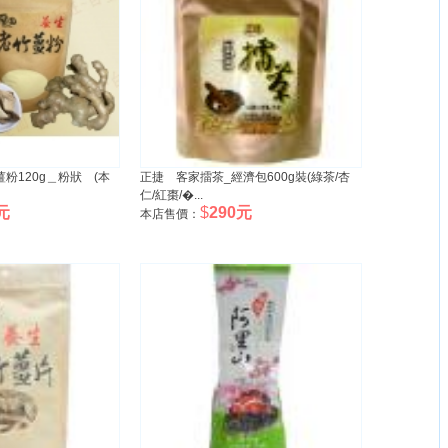
粉120g＿粉狀 (本
正捷 客家擂茶_經濟包600g裝(綠茶/杏
仁/紅棗/�...
元
$
290元
本店售價：