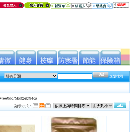
進階搜尋
e564ee0dc75bdf2ebf94ca
顯示方式：