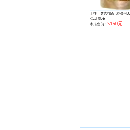
正捷 客家擂茶_經濟包30
仁/紅棗/�...
$
150元
本店售價：