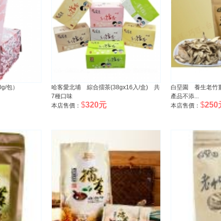
g/包）
哈客愛北埔 綜合擂茶(38gx16入/盒) 共
白堊園 養生老竹薑
7種口味
產品不添...
$
320元
$
250
本店售價：
本店售價：
bdf2ebf94ca
bdf2ebf94ca