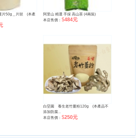
片50g＿片狀 (本產
阿里山 精選 手採 高山茶 (4兩裝)
$
484元
本店售價：
元
白堊園 養生老竹薑粉120g (本產品不
添加防腐...
$
250元
本店售價：