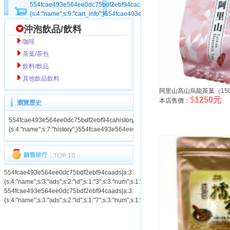
554fcae493e564ee0dc75bdf2ebf94cacart_info|a:1:
{s:4:"name";s:9:"cart_info";}554fcae493e564ee0dc75bdf2ebf94ca
沖泡飲品/飲料
咖啡
茶葉/茶包
飲料/飲品
其他飲品飲料
阿里山高山烏龍茶葉（150
$
1250元
本店售價：
瀏覽歷史
554fcae493e564ee0dc75bdf2ebf94cahistory|a:1:
{s:4:"name";s:7:"history";}554fcae493e564ee0dc75bdf2ebf94ca
554fcae493e564ee0dc75bdf2ebf94caads|a:3:
{s:4:"name";s:3:"ads";s:2:"id";s:1:"3";s:3:"num";s:1:"1";}554fcae493e564ee0dc75
554fcae493e564ee0dc75bdf2ebf94caads|a:3:
{s:4:"name";s:3:"ads";s:2:"id";s:1:"7";s:3:"num";s:1:"1";}554fcae493e564ee0dc75