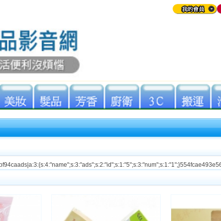
caads|a:3:{s:4:"name";s:3:"ads";s:2:"id";s:1:"5";s:3:"num";s:1:"1";}554fcae493
bdf2ebf94ca
bdf2ebf94ca
bdf2ebf94ca