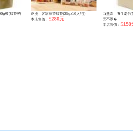
0g裝(綠茶/杏
正捷 客家擂茶綠茶(35gx16入/包)
白堊園 養生老竹薑
$
280元
品不添�...
本店售價：
$
150
本店售價：