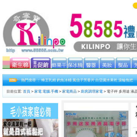
熱門搜尋 ：
蜂王乳精
釣魚冰桶
風信子芳香片
白堊園水果乾
滾輪拖把
目前位置:
首頁
>
家電.電腦.手機
>
家電商品
>
廚房調理家電
>
電子秤 多用途 液晶 