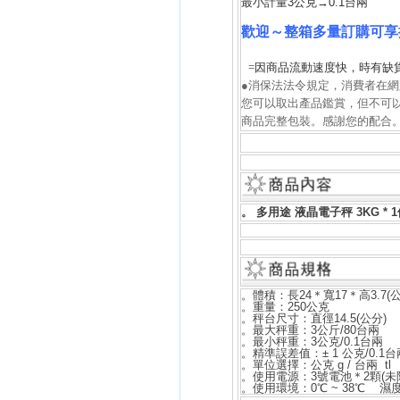
最小計量3公克→0.1台兩
歡迎～整箱多量訂購可享
=因商品流動速度快，時有缺
●消保法法令規定，消費者在
您可以取出產品鑑賞，但不可
商品完整包裝。感謝您的配合
。
多用途 液晶電子秤 3KG
* 
。
體積：長24＊寬17＊高3.7(公
。
重量：250公克
。
秤台尺寸：直徑14.5(公分)
。
最大秤重：3公斤/80台兩
。
最小秤重：3公克/0.1台兩
。
精準誤差值：± 1 公克/0.1台
。
單位選擇：公克 g / 台兩 tl
。
使用電源：3號電池＊2顆(未
。
使用環境：0℃ ~ 38℃ 濕度