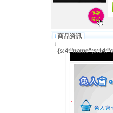
商品資訊
{s:4:"name";s:14:"