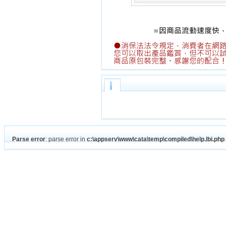
Parse error
: parse error in
c:\appserv\www\cata\temp\compiled\help.lbi.php