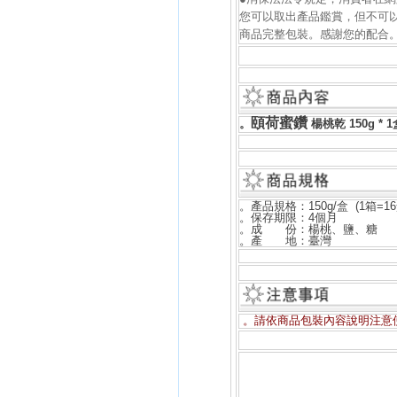
您可以取出產品鑑賞，但不可
商品完整包裝。感謝您的配合
頤荷蜜鑽
。
楊桃乾 150g * 1
。產品規格：150g/盒
(1箱=1
。保存期限：4個月
。成 份：楊桃、鹽、糖
。產 地：臺灣
。請依商品包裝內容說明注意
頤荷蜜鑽,新鮮,水果,楊桃,乾
果,新鮮楊桃,頤荷蜜鑽新鮮楊桃
楊桃乾,頤荷蜜鑽楊桃乾,新鮮水
荷蜜鑽新鮮楊桃乾,水果楊桃乾