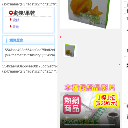
{s:4:"name";s:3:"ads";s:2:"id";s:1:"9";s:3:"num";s:1:"1";}554fcae493e564ee0dc75
蜜餞/果乾
蜜餞
果乾
瀏覽歷史
554fcae493e564ee0dc75bdf2ebf94cahistory|a:1:
{s:4:"name";s:7:"history";}554fcae493e564ee0dc75bdf2ebf94ca
554fcae493e564ee0dc75bdf2ebf94caads|a:3:
{s:4:"name";s:3:"ads";s:2:"id";s:1:"7";s:3:"num";s:1:"1";}554fcae493e564ee0dc75