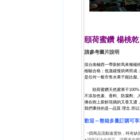
頤荷蜜鑽
楊桃乾 
請參考圖片說明
採台南楠西一帶新鮮馬來種楊
檢驗合格；低溫緩慢烘烤而成
是任何一般市售水果干能比擬
頤荷蜜鑽
天然蜜果干100
不添加色素、香料、防腐劑、
彿在樹上新鮮現摘的又香又濃
我們秉持的是---品質.理念.所
歡迎～整箱多量訂購可享
=因商品流動速度快，時有缺
●消保法法令規定，消費者在