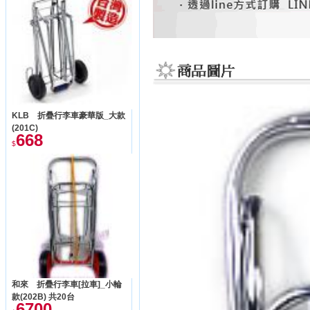
KLB 折疊行李車豪華版_大款
(201C)
668
$
和來 折疊行李車[拉車]_小輪
款(202B) 共20台
6700