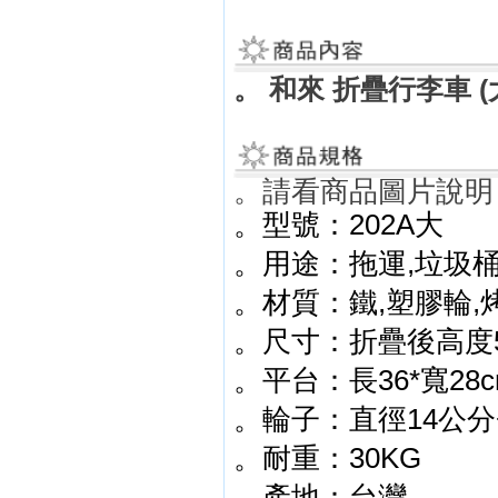
。
和來 折疊行李車 (大
。請看商品圖片說明
。型號：202A大
。用途：拖運,垃圾桶
。材質：鐵,塑膠輪,
。尺寸：折疊後高度58
。平台：長36*寬28c
。輪子：直徑14公分
。耐重：30KG
。產地：台灣