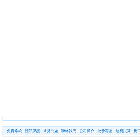
202A,和來購物行李,和來購物車,和
和來車202A,折疊購物行李,折疊購
202A,折疊車202A,購物行李車,購物
折疊購物行李,和來折疊購物車,和來
疊行李202A,和來折疊車202A,
車202A,和來行李車202A,折疊
202A,折疊行李車202A,購物行
車202A,和來購物行李車202A,
202A
免責條款
-
隱私保護
-
常見問題
-
聯絡我們
-
公司簡介
-
批發專區
-
運費試算
-
街口