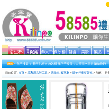
熱門搜尋 ：
蜂王乳精
釣魚冰桶
風信子芳香片
白堊園水果乾
滾輪拖把
目前位置:
首頁
>
居家用品與工具
>
購物車.搬運車
>
購物行李菜籃車
>
和來 折疊行